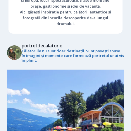
și Europa: locuri spectaculoase, trasee montane,
orașe, gastronomie și idei de vacanță.
Aici găsești inspirație pentru călătorii autentice și
fotografii din locurile descoperite de-a lungul
drumului.
portretdecalatorie
Călătoriile nu sunt doar destinații. Sunt povești spuse
în imagini și momente care formează portretul unui vis
împlinit.