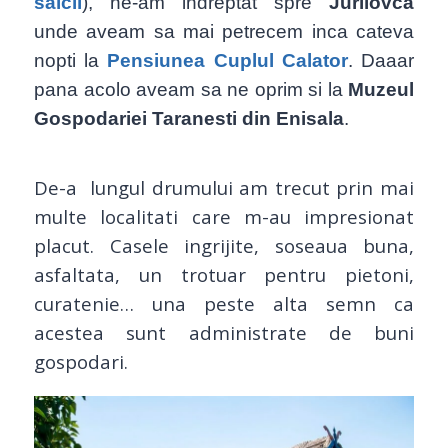
salcii
), ne-am indreptat spre
Jurilovca
unde aveam sa mai petrecem inca cateva
nopti la
Pensiunea Cuplul Calator
. Daaar
pana acolo aveam sa ne oprim si la
Muzeul
Gospodariei Taranesti din Enisala
.
De-a lungul drumului am trecut prin mai
multe localitati care m-au impresionat
placut. Casele ingrijite, soseaua buna,
asfaltata, un trotuar pentru pietoni,
curatenie… una peste alta semn ca
acestea sunt administrate de buni
gospodari.