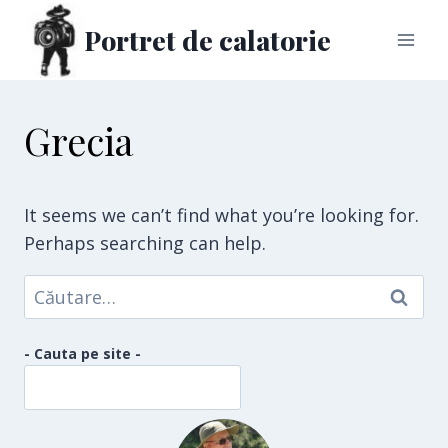
Skip
Portret de calatorie
to
content
Grecia
It seems we can’t find what you’re looking for.
Perhaps searching can help.
Caută
după:
- Cauta pe site -