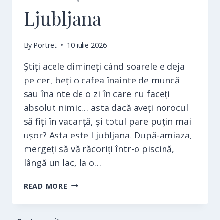
Ljubljana
By
Portret
10 iulie 2026
Știți acele dimineți când soarele e deja
pe cer, beți o cafea înainte de muncă
sau înainte de o zi în care nu faceți
absolut nimic… asta dacă aveți norocul
să fiți în vacanță, și totul pare puțin mai
ușor? Asta este Ljubljana. După-amiaza,
mergeți să vă răcoriți într-o piscină,
lângă un lac, la o…
NOUTĂȚI
READ MORE
DIN
LJUBLJANA