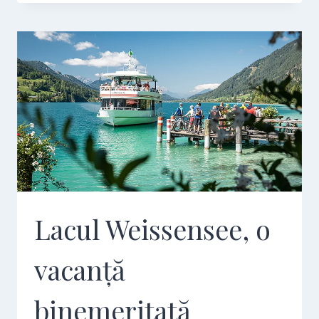
ȘI
MINUNATELE
SATE
DIN
JURUL
SĂU
Lacul Weissensee, o
vacanță
binemeritată