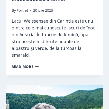
By
Portret
20 iulie 2026
Lacul Weissensee din Carintia este unul
dintre cele mai cunoscute lacuri de înot
din Austria. În funcție de lumină, apa
strălucește în diferite nuanțe de
albastru și verde, de la turcoaz la
smarald.
LACUL
READ MORE
WEISSENSEE,
O
VACANȚĂ
BINEMERITATĂ