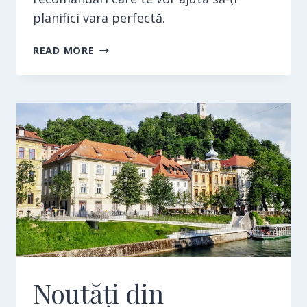
planifici vara perfectă.
AVENTURI
READ MORE
DE
VARĂ
ÎN
HARGHITA
Noutăți din