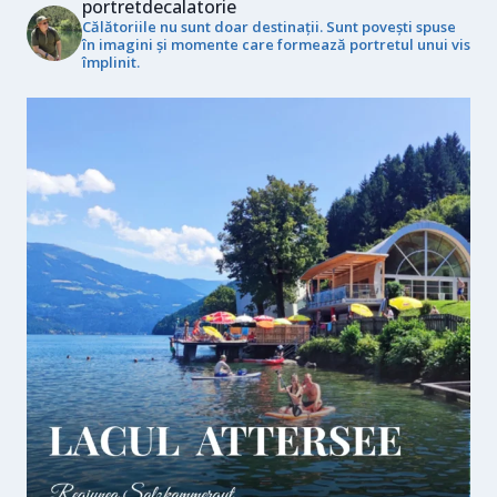
portretdecalatorie
Călătoriile nu sunt doar destinații. Sunt povești spuse
în imagini și momente care formează portretul unui vis
împlinit.