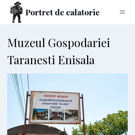
Skip
Portret de calatorie
to
content
Muzeul Gospodariei
Taranesti Enisala