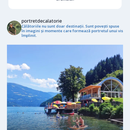
portretdecalatorie
Călătoriile nu sunt doar destinații. Sunt povești spuse
în imagini și momente care formează portretul unui vis
împlinit.