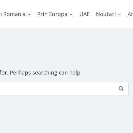
n Romania
Prin Europa
UAE
Noutati
Am
 for. Perhaps searching can help.