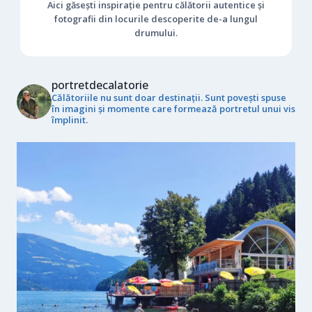
Aici găsești inspirație pentru călătorii autentice și
fotografii din locurile descoperite de-a lungul
drumului.
portretdecalatorie
Călătoriile nu sunt doar destinații. Sunt povești spuse
în imagini și momente care formează portretul unui vis
împlinit.