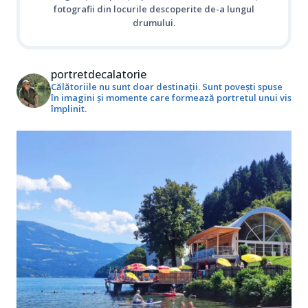
fotografii din locurile descoperite de-a lungul
drumului.
portretdecalatorie
Călătoriile nu sunt doar destinații. Sunt povești spuse
în imagini și momente care formează portretul unui vis
împlinit.