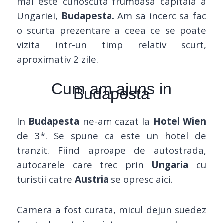
mai este cunoscuta frumoasa capitala a
Ungariei,
Budapesta.
Am sa incerc sa fac
o scurta prezentare a ceea ce se poate
vizita intr-un timp relativ scurt,
aproximativ 2 zile.
Cum am ajuns in
Budapesta
In
Budapesta
ne-am cazat la
Hotel Wien
de 3*. Se spune ca este un hotel de
tranzit. Fiind aproape de autostrada,
autocarele care trec prin
Ungaria
cu
turistii catre
Austria
se opresc aici.
Camera a fost curata, micul dejun suedez