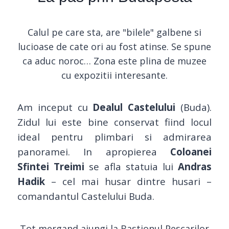
Calul pe care sta, are "bilele" galbene si
lucioase de cate ori au fost atinse. Se spune
ca aduc noroc… Zona este plina de muzee
cu expozitii interesante.
Am inceput cu
Dealul Castelului
(Buda).
Zidul lui este bine conservat fiind locul
ideal pentru plimbari si admirarea
panoramei. In apropierea
Coloanei
Sfintei Treimi
se afla statuia lui
Andras
Hadik
– cel mai husar dintre husari –
comandantul Castelului Buda.
Tot mergand ajungi la Bastionul Pescarilor