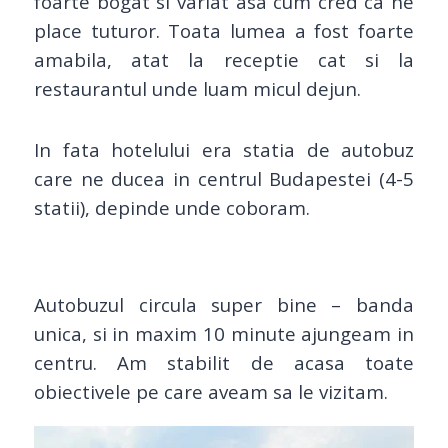
foarte bogat si variat asa cum cred ca ne
place tuturor. Toata lumea a fost foarte
amabila, atat la receptie cat si la
restaurantul unde luam micul dejun.
In fata hotelului era statia de autobuz
care ne ducea in centrul Budapestei (4-5
statii), depinde unde coboram.
Autobuzul circula super bine – banda
unica, si in maxim 10 minute ajungeam in
centru. Am stabilit de acasa toate
obiectivele pe care aveam sa le vizitam.