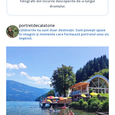
fotografii din locurile descoperite de-a lungul
drumului.
portretdecalatorie
Călătoriile nu sunt doar destinații. Sunt povești spuse
în imagini și momente care formează portretul unui vis
împlinit.