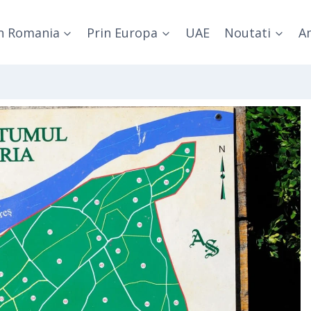
n Romania
Prin Europa
UAE
Noutati
Am