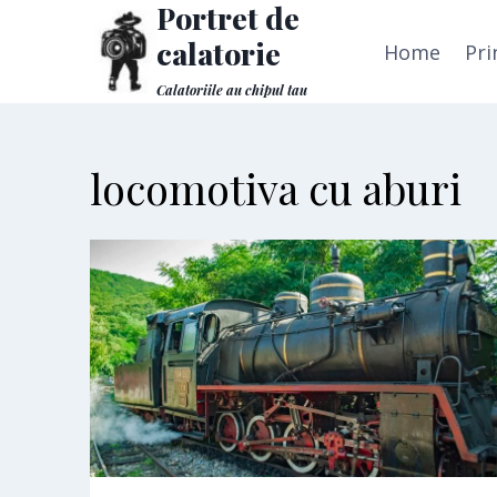
Portret de
Skip
to
calatorie
Home
Pri
content
Calatoriile au chipul tau
locomotiva cu aburi