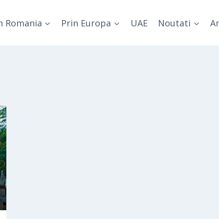
n Romania
Prin Europa
UAE
Noutati
Am