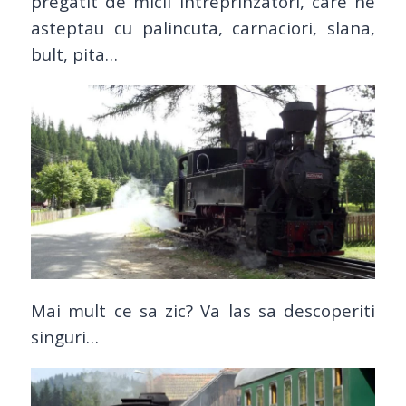
pregatit de micii intreprinzatori, care ne
asteptau cu palincuta, carnaciori, slana,
bult, pita…
Mai mult ce sa zic? Va las sa descoperiti
singuri…