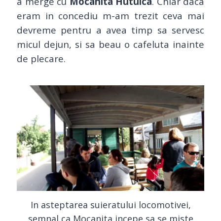
a merge cu
Mocanita Hutulca
. Chiar daca
eram in concediu m-am trezit ceva mai
devreme pentru a avea timp sa servesc
micul dejun, si sa beau o cafeluta inainte
de plecare.
In asteptarea suieratului locomotivei,
semnal ca Mocanita incepe sa se miste