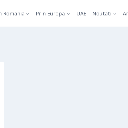
n Romania
Prin Europa
UAE
Noutati
Am