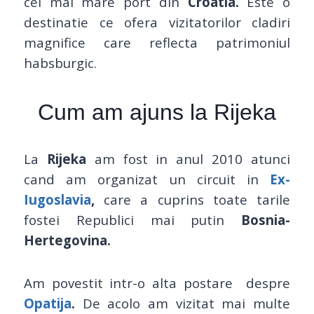
cel mai mare port din
Croatia.
Este o
destinatie ce ofera vizitatorilor cladiri
magnifice care reflecta patrimoniul
habsburgic.
Cum am ajuns la Rijeka
La
Rijeka
am fost in anul 2010 atunci
cand am organizat un circuit in
Ex-
Iugoslavia
,
care a cuprins toate tarile
fostei Republici mai putin
Bosnia-
Hertegovina.
Am povestit intr-o alta postare despre
Opatija
.
De acolo am vizitat mai multe