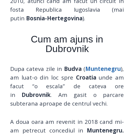
2010, atunci cand am facut un circuit in
fosta Republica Iugoslavia (mai
putin
Bosnia-Hertegovina
).
Cum am ajuns in
Dubrovnik
Dupa cateva zile in
Budva
(
Muntenegru
),
am luat-o din loc spre
Croatia
unde am
facut “o escala” de cateva ore
in
Dubrovnik
. Am gasit o parcare
subterana aproape de centrul vechi.
A doua oara am revenit in 2018 cand mi-
am petrecut concediul in
Muntenegru.