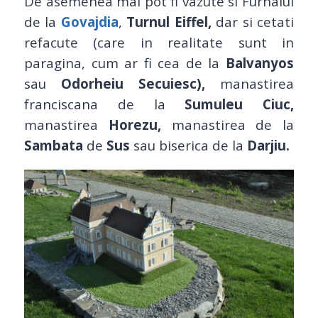
De asemenea mai pot fi vazute si Furnalul
de la
Govajdia
,
Turnul Eiffel,
dar si cetati
refacute (care in realitate sunt in
paragina, cum ar fi cea de la
Balvanyos
sau
Odorheiu Secuiesc),
manastirea
franciscana de la
Sumuleu Ciuc,
manastirea
Horezu,
manastirea de la
Sambata
de
Sus
sau biserica de la
Darjiu.