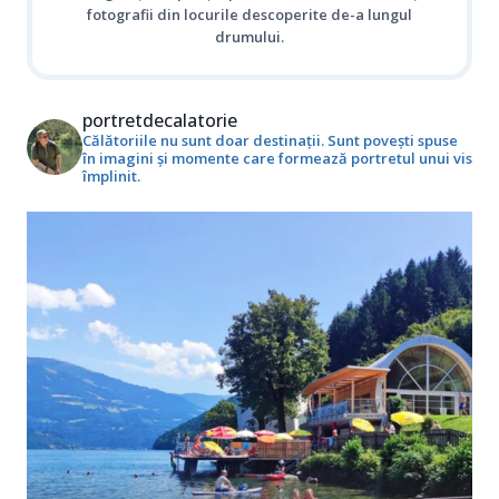
fotografii din locurile descoperite de-a lungul
drumului.
portretdecalatorie
Călătoriile nu sunt doar destinații. Sunt povești spuse
în imagini și momente care formează portretul unui vis
împlinit.