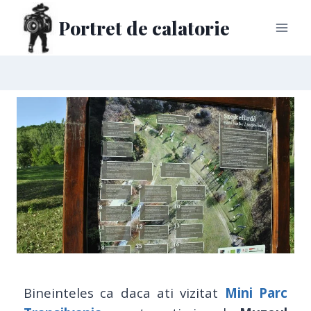
Portret de calatorie
Bineinteles ca daca ati vizitat
Mini Parc