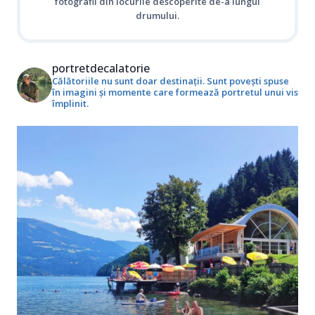
fotografii din locurile descoperite de-a lungul
drumului.
portretdecalatorie
Călătoriile nu sunt doar destinații. Sunt povești spuse
în imagini și momente care formează portretul unui vis
împlinit.