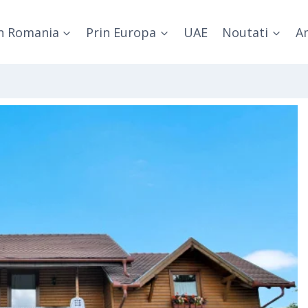
n Romania
Prin Europa
UAE
Noutati
Am