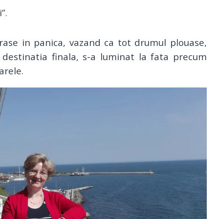
”.
ase in panica, vazand ca tot drumul plouase,
estinatia finala, s-a luminat la fata precum
oarele.