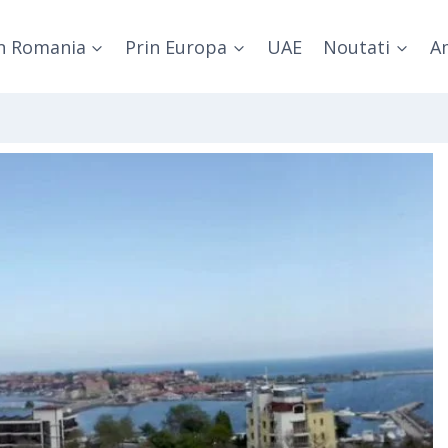
n Romania
Prin Europa
UAE
Noutati
Am