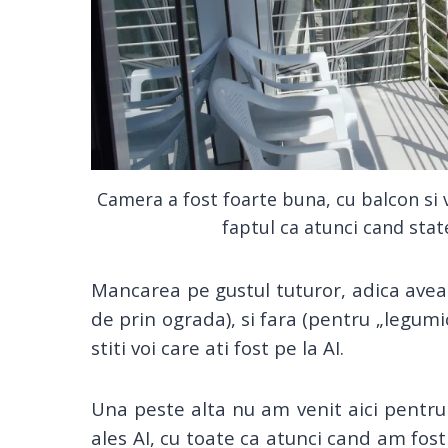
Camera a fost foarte buna, cu balcon si 
faptul ca atunci cand stat
Mancarea pe gustul tuturor, adica aveai
de prin ograda), si fara (pentru „legumic
stiti voi care ati fost pe la AI.
Una peste alta nu am venit aici pentr
ales AI, cu toate ca atunci cand am fost