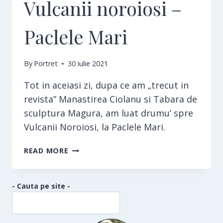
Vulcanii noroiosi –
Paclele Mari
By
Portret
30 iulie 2021
Tot in aceiasi zi, dupa ce am „trecut in
revista” Manastirea Ciolanu si Tabara de
sculptura Magura, am luat drumu’ spre
Vulcanii Noroiosi, la Paclele Mari.
VULCANII
READ MORE
NOROIOSI
–
PACLELE
- Cauta pe site -
MARI