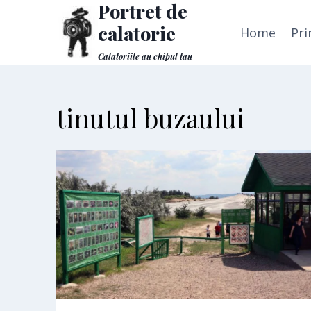
Portret de
Skip
to
calatorie
Home
Pri
content
Calatoriile au chipul tau
tinutul buzaului