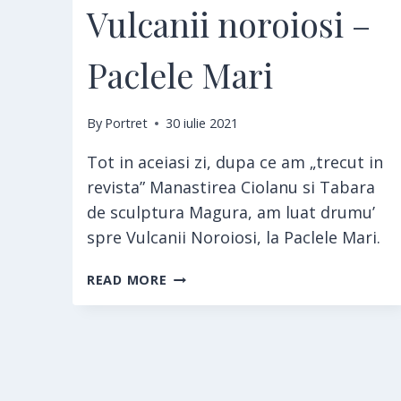
Vulcanii noroiosi –
Paclele Mari
By
Portret
30 iulie 2021
Tot in aceiasi zi, dupa ce am „trecut in
revista” Manastirea Ciolanu si Tabara
de sculptura Magura, am luat drumu’
spre Vulcanii Noroiosi, la Paclele Mari.
VULCANII
READ MORE
NOROIOSI
–
PACLELE
MARI