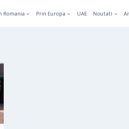
n Romania
Prin Europa
UAE
Noutati
Am