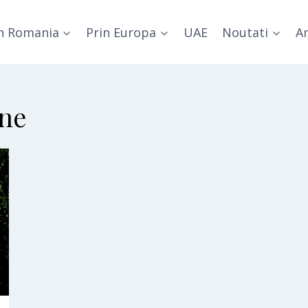
n Romania
Prin Europa
UAE
Noutati
Am
ane