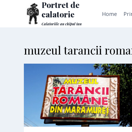
Portret de
Skip
to
calatorie
Home
Pri
content
Calatoriile au chipul tau
muzeul tarancii rom