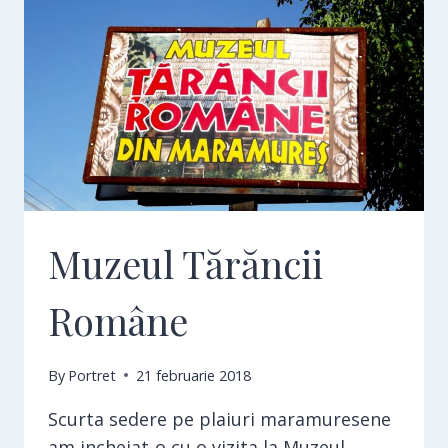
Muzeul Tărăncii
Române
By
Portret
21 februarie 2018
Scurta sedere pe plaiuri maramuresene
am incheiat-o cu o vizita la Muzeul