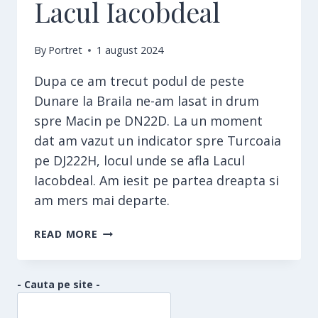
Lacul Iacobdeal
By
Portret
1 august 2024
Dupa ce am trecut podul de peste
Dunare la Braila ne-am lasat in drum
spre Macin pe DN22D. La un moment
dat am vazut un indicator spre Turcoaia
pe DJ222H, locul unde se afla Lacul
Iacobdeal. Am iesit pe partea dreapta si
am mers mai departe.
LACUL
READ MORE
IACOBDEAL
- Cauta pe site -