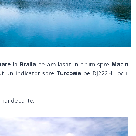
nare
la
Braila
ne-am lasat in drum spre
Macin
t un indicator spre
Turcoaia
pe DJ222H, locul
 mai departe.