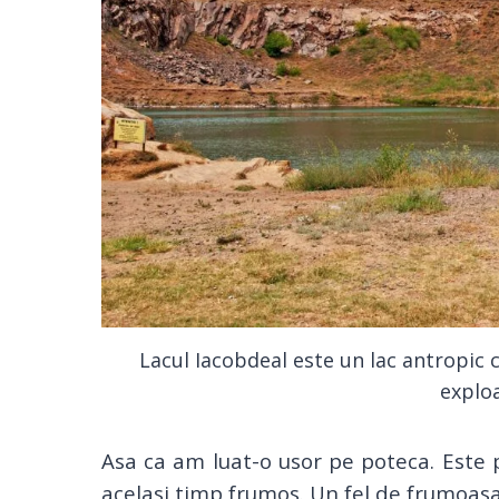
Lacul Iacobdeal este un lac antropic 
exploa
Asa ca am luat-o usor pe poteca. Este p
acelasi timp frumos. Un fel de frumoasa 