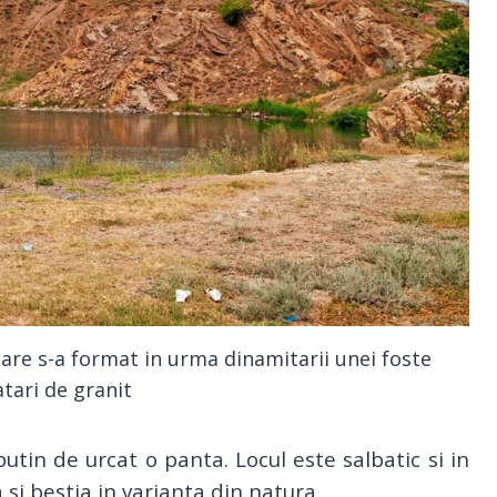
care s-a format in urma dinamitarii unei foste
tari de granit
utin de urcat o panta. Locul este salbatic si in
si bestia in varianta din natura.