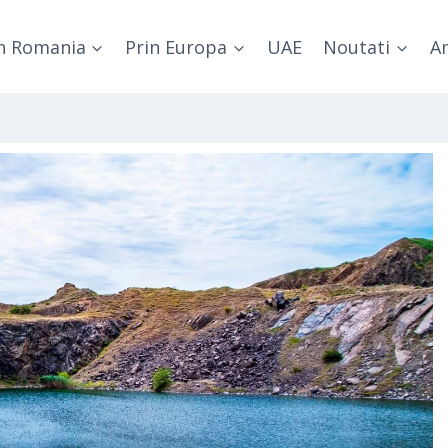
n Romania
Prin Europa
UAE
Noutati
Am