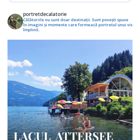
portretdecalatorie
Călătoriile nu sunt doar destinații. Sunt povești spuse
în imagini și momente care formează portretul unui vis
împlinit.