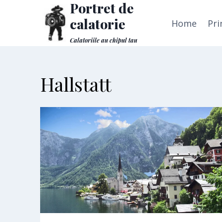
Portret de
Skip
to
calatorie
Home
Pri
content
Calatoriile au chipul tau
Hallstatt