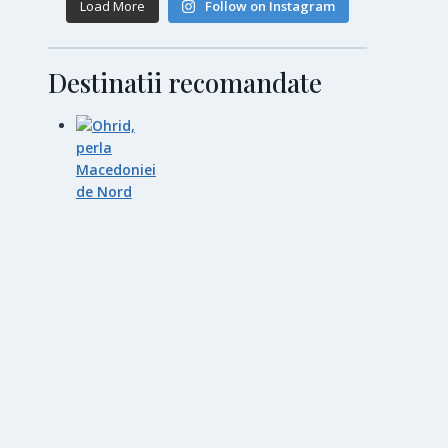
Load More
Follow on Instagram
Destinatii recomandate
Ohrid, perla Macedoniei de
Nord
20 martie 2025
Wallgau
25 octombrie 2024
München
28 octombrie 2024