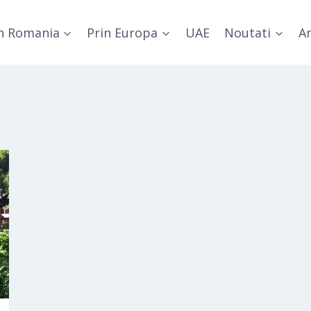
n Romania
Prin Europa
UAE
Noutati
Am