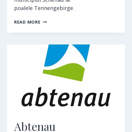
poalele Tennengebirge.
CHEILE
READ MORE
LAMMERKLAMM
Abtenau