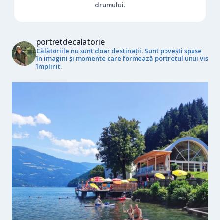
drumului.
portretdecalatorie
Călătoriile nu sunt doar destinații. Sunt povești spuse
în imagini și momente care formează portretul unui vis
împlinit.