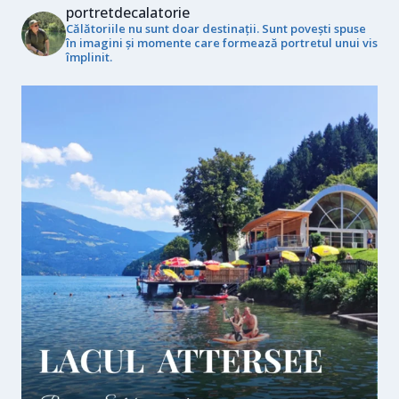
portretdecalatorie
Călătoriile nu sunt doar destinații. Sunt povești spuse
în imagini și momente care formează portretul unui vis
împlinit.