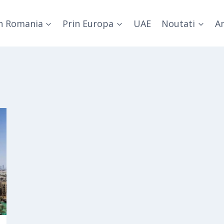
n Romania
Prin Europa
UAE
Noutati
Am