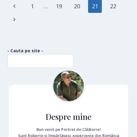
Page
Previous
1
…
19
20
21
22
navigation
Page
Next
Page
- Cauta pe site -
Despre mine
Bun venit pe Portret de Călătorie!
Sunt Roberto și împărtășesc experiențe din România