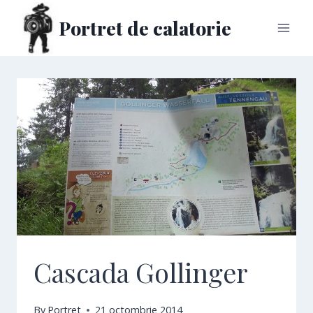
Skip
Portret de calatorie
to
content
Cascada Gollinger
By
Portret
21 octombrie 2014