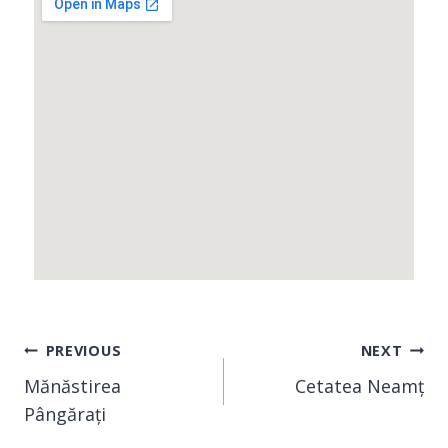
PREVIOUS
NEXT
Mănăstirea
Cetatea Neamț
Pângărați