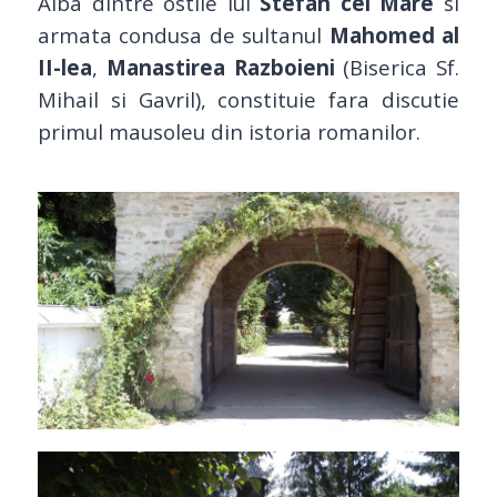
Alba dintre ostile lui
Stefan cel Mare
si
armata condusa de sultanul
Mahomed al
II-lea
,
Manastirea Razboieni
(Biserica Sf.
Mihail si Gavril), constituie fara discutie
primul mausoleu din istoria romanilor.