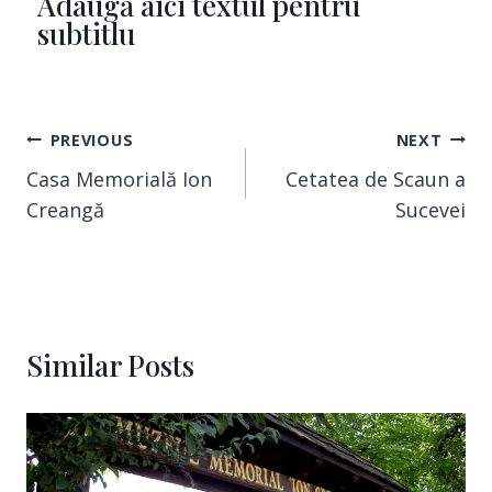
Adaugă aici textul pentru
subtitlu
PREVIOUS
NEXT
Casa Memorială Ion
Cetatea de Scaun a
Creangă
Sucevei
Similar Posts