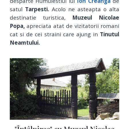
desparte Humulestiul lui
Ion Creanga
de
satul
Tarpesti.
Acolo ne asteapta o alta
destinatie turistica,
Muzeul Nicolae
Popa,
apreciata atat de vizitatorii romani
cat si de cei straini care ajung in
Tinutul
Neamtului.