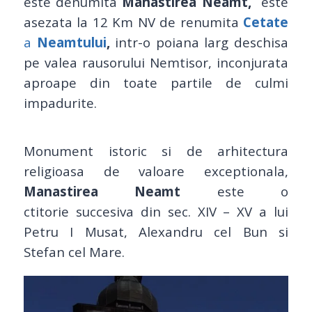
este denumita
Manastirea Neamt,
este
asezata la 12 Km NV de renumita
Cetate
a
Neamtului
,
intr-o poiana larg deschisa
pe valea rausorului Nemtisor, inconjurata
aproape din toate partile de culmi
impadurite.
Monument istoric si de arhitectura
religioasa de valoare exceptionala,
Manastirea Neamt
este o
ctitorie succesiva din sec. XIV – XV a lui
Petru I Musat, Alexandru cel Bun si
Stefan cel Mare.