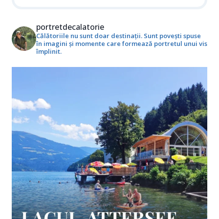
portretdecalatorie
Călătoriile nu sunt doar destinații. Sunt povești spuse
în imagini și momente care formează portretul unui vis
împlinit.