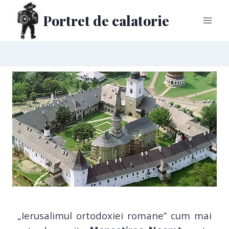
Portret de calatorie
„Ierusalimul ortodoxiei romane” cum mai