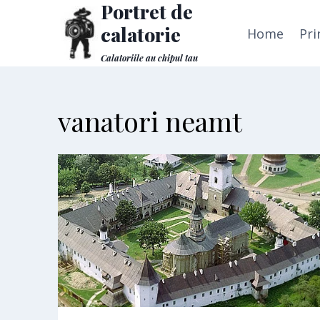
Portret de
Skip
to
calatorie
Home
Pri
content
Calatoriile au chipul tau
vanatori neamt