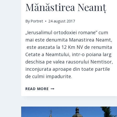
Mănăstirea Neamț
By
Portret
24 august 2017
„Ierusalimul ortodoxiei romane” cum
mai este denumita Manastirea Neamt,
este asezata la 12 Km NV de renumita
Cetate a Neamtului, intr-o poiana larg
deschisa pe valea rausorului Nemtisor,
inconjurata aproape din toate partile
de culmi impadurite.
MĂNĂSTIREA
READ MORE
NEAMȚ