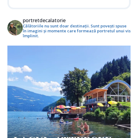
portretdecalatorie
Călătoriile nu sunt doar destinații. Sunt povești spuse
în imagini și momente care formează portretul unui vis
împlinit.