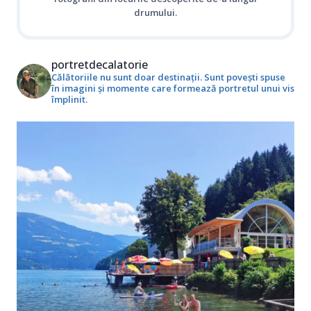
drumului.
portretdecalatorie
Călătoriile nu sunt doar destinații. Sunt povești spuse
în imagini și momente care formează portretul unui vis
împlinit.