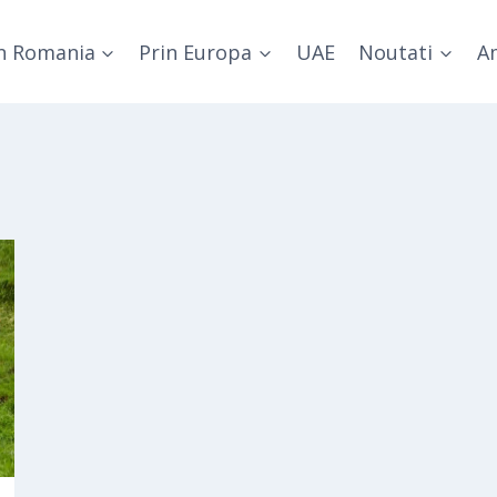
n Romania
Prin Europa
UAE
Noutati
Am