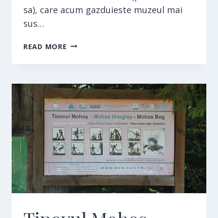
sa), care acum gazduieste muzeul mai
sus…
MUZEUL
READ MORE
PALARIILOR
DE
PAIE