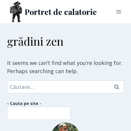
Skip
Portret de calatorie
to
content
grădini zen
It seems we can’t find what you’re looking for.
Perhaps searching can help.
Caută
după:
- Cauta pe site -