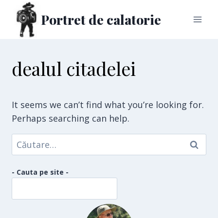
Skip
Portret de calatorie
to
content
dealul citadelei
It seems we can’t find what you’re looking for.
Perhaps searching can help.
Caută
după:
- Cauta pe site -