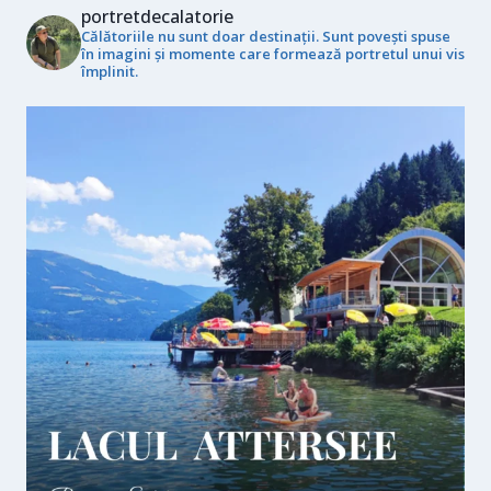
portretdecalatorie
Călătoriile nu sunt doar destinații. Sunt povești spuse
în imagini și momente care formează portretul unui vis
împlinit.