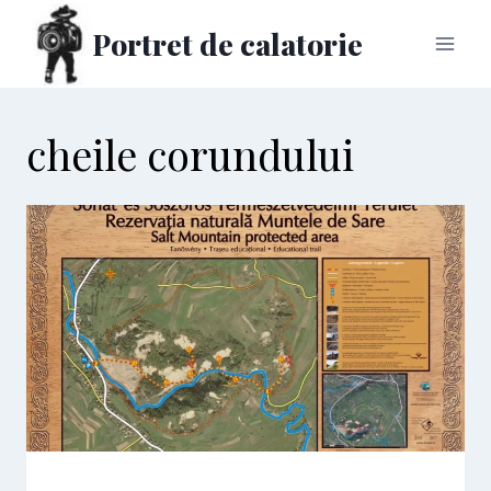
Skip
Portret de calatorie
to
content
cheile corundului