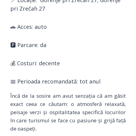
📍 Locație: Gorenje pri Zrečah 27, Gorenje
pri Zrečah 27
🚗 Acces: auto
🅿️ Parcare: da
💰 Costuri: decente
📅 Perioada recomandată: tot anul
Încă de la sosire am avut senzația că am găsit
exact ceea ce căutam: o atmosferă relaxată,
peisaje verzi și ospitalitatea specifică locurilor
în care turismul se face cu pasiune și grijă față
de oaspeți.