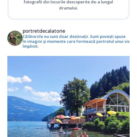
fotografii din locurile descoperite de-a lungul
drumului.
portretdecalatorie
Călătoriile nu sunt doar destinații. Sunt povești spuse
în imagini și momente care formează portretul unui vis
împlinit.