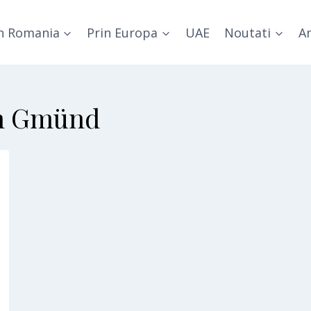
n Romania
Prin Europa
UAE
Noutati
Am
m Gmünd