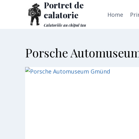
Portret de
Skip
to
calatorie
Home
Pri
content
Calatoriile au chipul tau
Porsche Automuseu