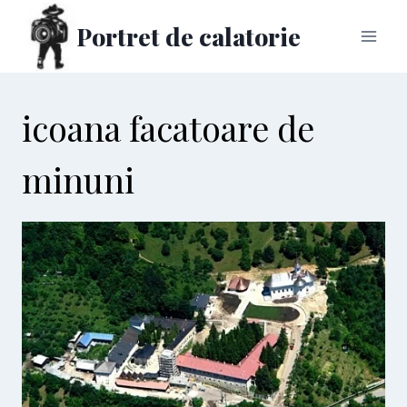
Skip
Portret de calatorie
to
content
icoana facatoare de
minuni