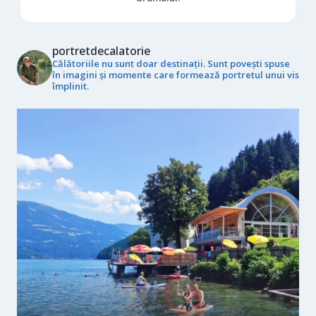
portretdecalatorie
Călătoriile nu sunt doar destinații. Sunt povești spuse
în imagini și momente care formează portretul unui vis
împlinit.