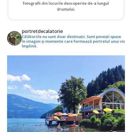
fotografii din locurile descoperite de-a lungul
drumului.
portretdecalatorie
Călătoriile nu sunt doar destinații. Sunt povești spuse
în imagini și momente care formează portretul unui vis
împlinit.