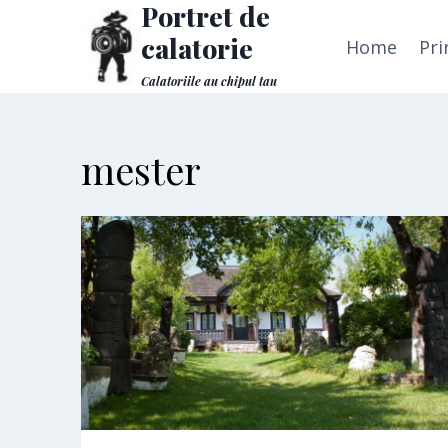
Portret de
Skip
to
calatorie
Home
Pri
content
Calatoriile au chipul tau
mester