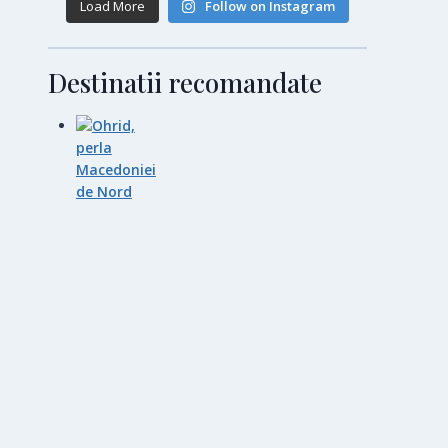
Load More
Follow on Instagram
Destinatii recomandate
Ohrid, perla Macedoniei de
Nord
20 martie 2025
Wallgau
25 octombrie 2024
München
28 octombrie 2024