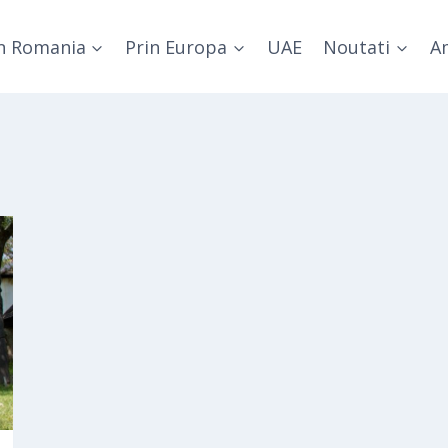
n Romania
Prin Europa
UAE
Noutati
Am