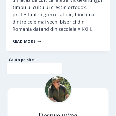
timpului cultului creștin ortodox,
protestant si greco-catolic, fiind una
dintre cele mai vechi biserici din
Romania datand din secolele XII-XIII.
BISERICA
READ MORE
DIN
DENSUS
„SFANTUL
- Cauta pe site -
NICOLAE”
Despre mine