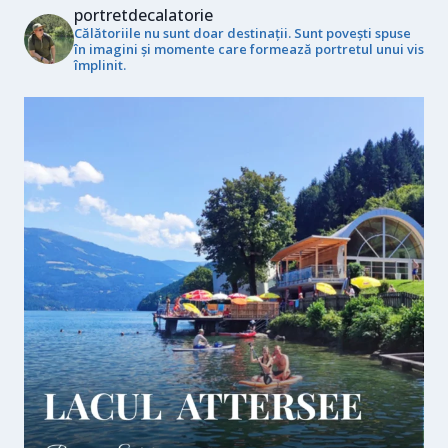
portretdecalatorie
Călătoriile nu sunt doar destinații. Sunt povești spuse
în imagini și momente care formează portretul unui vis
împlinit.